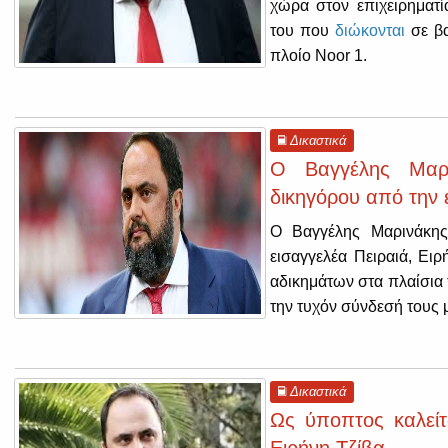
χώρα στον επιχειρηματί
του που
διώκονται
σε βα
πλοίο Noor 1.
Δικαστικά
Ο Βαγγέλης Μαρι
δικηγόρου από την 
Ο Βαγγέλης Μαρινάκης 
εισαγγελέα Πειραιά, Ει
αδικημάτων στα πλαίσια 
την τυχόν σύνδεσή τους 
Δικαστικά
Ως ύποπτος καλείτ
Ειρήνη Τζίβα