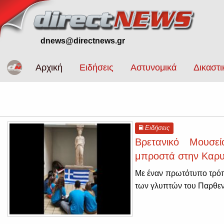
dnews@directnews.gr
Αρχική
Ειδήσεις
Αστυνομικά
Δικαστι
Ειδήσεις
Βρετανικό Μουσε
μπροστά στην Καρυά
Με έναν πρωτότυπο τρόπ
των γλυπτών του Παρθεν