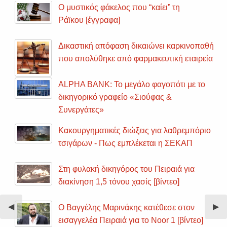
Ο μυστικός φάκελος που “καίει” τη
Ράϊκου [έγγραφα]
Δικαστική απόφαση δικαιώνει καρκινοπαθή
που απολύθηκε από φαρμακευτική εταιρεία
ALPHA BANK: Το μεγάλο φαγοπότι με το
δικηγορικό γραφείο «Σιούφας &
Συνεργάτες»
Κακουργηματικές διώξεις για λαθρεμπόριο
τσιγάρων - Πως εμπλέκεται η ΣΕΚΑΠ
Στη φυλακή δικηγόρος του Πειραιά για
διακίνηση 1,5 τόνου χασίς [βίντεο]
Previous
◀︎
Nex
▶︎
Ο Βαγγέλης Μαρινάκης κατέθεσε στον
Slide
Sli
εισαγγελέα Πειραιά για το Noor 1 [βίντεο]