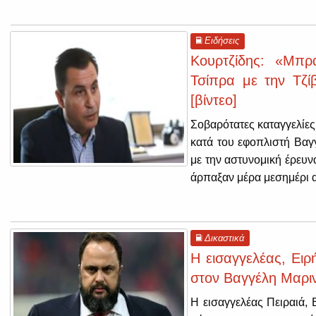
Ειδήσεις
Κουρτζίδης: «Μπρ
Τσίπρα με την Τζ
[βίντεο]
Σοβαρότατες καταγγελίες
κατά του εφοπλιστή Βαγ
με την αστυνομική έρευν
άρπαξαν μέρα μεσημέρι α
Δικαστικά
Η εισαγγελέας, Ει
στον Βαγγέλη Μαρι
Η εισαγγελέας Πειραιά, 