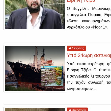
Ο Βαγγέλης Μαρινάκη
εισαγγελέα Πειραιά, Ειρ
τέλεση κακουργημάτω
ναρκόπλοιου «Noor 1».
Ειδήσεις
Υπό 24ωρη αστυνομι
Υπό εικοσιτετράωρη φύ
Ειρήνη Τζίβα. Οι ύποπτ
εισαγγελικής λειτουργού
την τυχόν σύνδεσή τ
κινητοποίησαν ...
Δικαστικά