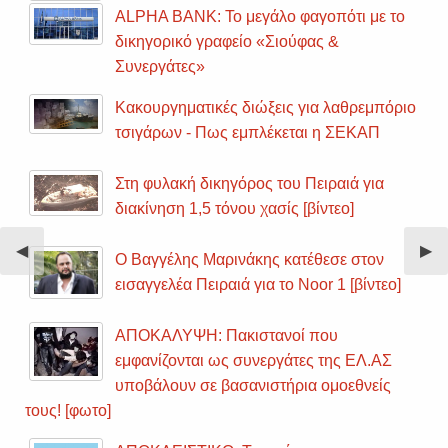
ALPHA BANK: Το μεγάλο φαγοπότι με το
δικηγορικό γραφείο «Σιούφας &
Συνεργάτες»
Κακουργηματικές διώξεις για λαθρεμπόριο
τσιγάρων - Πως εμπλέκεται η ΣΕΚΑΠ
Στη φυλακή δικηγόρος του Πειραιά για
διακίνηση 1,5 τόνου χασίς [βίντεο]
Previous
◀︎
Nex
▶︎
Ο Βαγγέλης Μαρινάκης κατέθεσε στον
Slide
Sli
εισαγγελέα Πειραιά για το Noor 1 [βίντεο]
ΑΠΟΚΑΛΥΨΗ: Πακιστανοί που
εμφανίζονται ως συνεργάτες της ΕΛ.ΑΣ
υποβάλουν σε βασανιστήρια ομοεθνείς
τους! [φωτο]