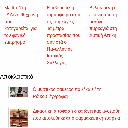
Marfin: Στη
Επιβαρυμένη
Βελτιωμένη η
ΓΑΔΑ η 46χρονη
ατμόσφαιρα από
εικόνα από τη
που
τις πυρκαγιές:
μεγάλη
κατηγορείται για
Τα μέτρα
πυρκαγιά στη
τον φονικό
προστασίας που
Δυτική Αττική
εμπρησμό
συνιστά ο
Πανελλήνιος
Ιατρικός
Σύλλογος
Αποκλειστικά
Ο μυστικός φάκελος που “καίει” τη
Ράϊκου [έγγραφα]
Δικαστική απόφαση δικαιώνει καρκινοπαθή
που απολύθηκε από φαρμακευτική εταιρεία