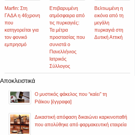
Marfin: Στη
Επιβαρυμένη
Βελτιωμένη η
ΓΑΔΑ η 46χρονη
ατμόσφαιρα από
εικόνα από τη
που
τις πυρκαγιές:
μεγάλη
κατηγορείται για
Τα μέτρα
πυρκαγιά στη
τον φονικό
προστασίας που
Δυτική Αττική
εμπρησμό
συνιστά ο
Πανελλήνιος
Ιατρικός
Σύλλογος
Αποκλειστικά
Ο μυστικός φάκελος που “καίει” τη
Ράϊκου [έγγραφα]
Δικαστική απόφαση δικαιώνει καρκινοπαθή
που απολύθηκε από φαρμακευτική εταιρεία