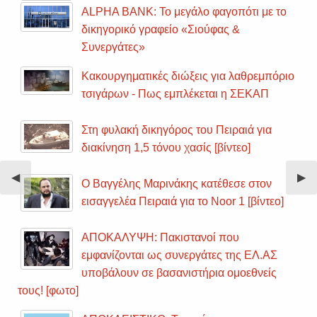
ALPHA BANK: Το μεγάλο φαγοπότι με το
δικηγορικό γραφείο «Σιούφας &
Συνεργάτες»
Κακουργηματικές διώξεις για λαθρεμπόριο
τσιγάρων - Πως εμπλέκεται η ΣΕΚΑΠ
Στη φυλακή δικηγόρος του Πειραιά για
διακίνηση 1,5 τόνου χασίς [βίντεο]
Previous
◀︎
Nex
▶︎
Ο Βαγγέλης Μαρινάκης κατέθεσε στον
Slide
Sli
εισαγγελέα Πειραιά για το Noor 1 [βίντεο]
ΑΠΟΚΑΛΥΨΗ: Πακιστανοί που
εμφανίζονται ως συνεργάτες της ΕΛ.ΑΣ
υποβάλουν σε βασανιστήρια ομοεθνείς
τους! [φωτο]