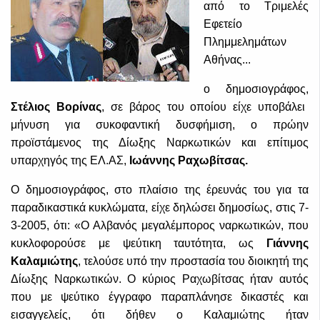
από το Τριμελές
Εφετείο
Πλημμελημάτων
Αθήνας...
ο δημοσιογράφος,
Στέλιος Βορίνας
, σε βάρος του οποίου είχε υποβάλει
μήνυση για συκοφαντική δυσφήμιση, ο πρώην
προϊστάμενος της Δίωξης Ναρκωτικών και επίτιμος
υπαρχηγός της ΕΛ.ΑΣ,
Ιωάννης Ραχωβίτσας.
Ο δημοσιογράφος, στο πλαίσιο της έρευνάς του για τα
παραδικαστικά κυκλώματα, είχε δηλώσει δημοσίως, στις 7-
3-2005, ότι: «Ο Αλβανός μεγαλέμπορος ναρκωτικών, που
κυκλοφορούσε με ψεύτικη ταυτότητα, ως
Γιάννης
Καλαμιώτης
, τελούσε υπό την προστασία του διοικητή της
Δίωξης Ναρκωτικών. Ο κύριος Ραχωβίτσας ήταν αυτός
που με ψεύτικο έγγραφο παραπλάνησε δικαστές και
εισαγγελείς, ότι δήθεν ο Καλαμιώτης ήταν