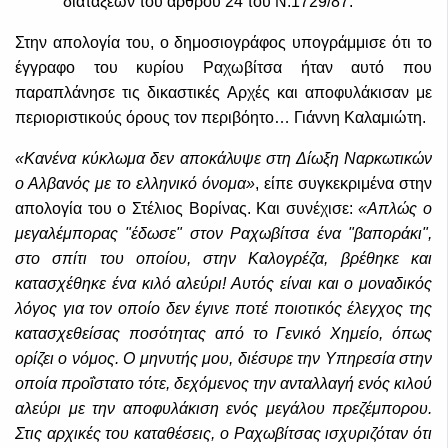
διατάξεων του άρθρου 24 του Ν.1729/87.
Στην απολογία του, ο δημοσιογράφος υπογράμμισε ότι το
έγγραφο του κυρίου Ραχωβίτσα ήταν αυτό που
παραπλάνησε τις δικαστικές Αρχές και αποφυλάκισαν με
περιοριστικούς όρους τον περιβόητο… Γιάννη Καλαμιώτη.
«Κανένα κύκλωμα δεν αποκάλυψε στη Δίωξη Ναρκωτικών
ο Αλβανός με το ελληνικό όνομα»
, είπε συγκεκριμένα στην
απολογία του ο Στέλιος Βορίνας. Και συνέχισε:
«Απλώς ο
μεγαλέμπορας "έδωσε" στον Ραχωβίτσα ένα "βαποράκι",
στο σπίτι του οποίου, στην Καλογρέζα, βρέθηκε και
κατασχέθηκε ένα κιλό αλεύρι! Αυτός είναι και ο μοναδικός
λόγος για τον οποίο δεν έγινε ποτέ ποιοτικός έλεγχος της
κατασχεθείσας ποσότητας από το Γενικό Χημείο, όπως
ορίζει ο νόμος. Ο μηνυτής μου, διέσυρε την Υπηρεσία στην
οποία προΐστατο τότε, δεχόμενος την ανταλλαγή ενός κιλού
αλεύρι με την αποφυλάκιση ενός μεγάλου πρεζέμπορου.
Στις αρχικές του καταθέσεις, ο Ραχωβίτσας ισχυριζόταν ότι