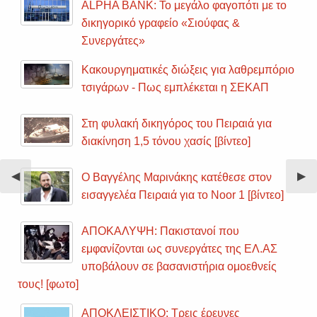
ALPHA BANK: Το μεγάλο φαγοπότι με το
δικηγορικό γραφείο «Σιούφας &
Συνεργάτες»
Κακουργηματικές διώξεις για λαθρεμπόριο
τσιγάρων - Πως εμπλέκεται η ΣΕΚΑΠ
Στη φυλακή δικηγόρος του Πειραιά για
διακίνηση 1,5 τόνου χασίς [βίντεο]
Previous
◀︎
Nex
▶︎
Ο Βαγγέλης Μαρινάκης κατέθεσε στον
Slide
Sli
εισαγγελέα Πειραιά για το Noor 1 [βίντεο]
ΑΠΟΚΑΛΥΨΗ: Πακιστανοί που
εμφανίζονται ως συνεργάτες της ΕΛ.ΑΣ
υποβάλουν σε βασανιστήρια ομοεθνείς
τους! [φωτο]
ΑΠΟΚΛΕΙΣΤΙΚΟ: Τρεις έρευνες