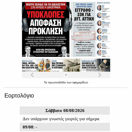
Τα
πρωτοσέλιδα
των
εφημερίδων
Εορτολόγιο