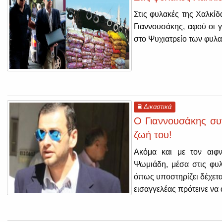
Στις φυλακές της Χαλκίδ
Γιαννουσάκης, αφού οι γ
στο Ψυχιατρείο των φυλ
Δικαστικά
Ο Γιαννουσάκης συν
ζωή του!
Ακόμα και με τον αιφ
Ψωμιάδη, μέσα στις φυλ
όπως υποστηρίζει δέχετα
εισαγγελέας πρότεινε να