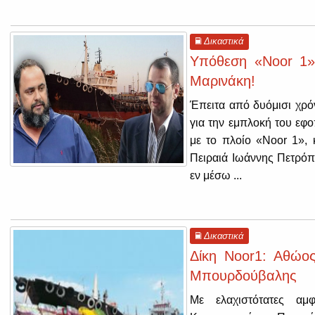
Δικαστικά
Υπόθεση «Noor 1»
Μαρινάκη!
Έπειτα από δυόμισι χρόν
για την εμπλοκή του εφ
με το πλοίο «Noor 1»,
Πειραιά Ιωάννης Πετρόπο
εν μέσω ...
Δικαστικά
Δίκη Noor1: Αθώος
Μπουρδούβαλης
Με ελαχιστότατες αμ