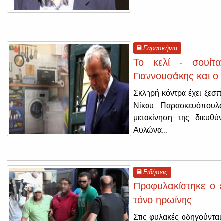
Παρασκήνια
Το κελί - σουίτ
Γιαννουσάκης και ο
Σκληρή κόντρα έχει ξεσπ
Νίκου Παρασκευόπουλ
μετακίνηση της διευθ
Αυλώνα...
Ειδήσεις
Προφυλακίστηκε ο 
τόνο ηρωίνης
Στις φυλακές οδηγούντα