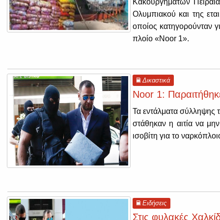
Κακουργημάτων Πειραιά
Ολυμπιακού και της εται
οποίος κατηγορούνταν γ
πλοίο «Noor 1».
Δικαστικά
Noor 1: Παραιτήθηκ
Τα εντάλματα σύλληψης 
στάθηκαν η αιτία να μην
ισοβίτη για το ναρκόπλοι
Ειδήσεις
Στις φυλακές Χαλκί