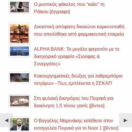
Ο μυστικός φάκελος που “καίει” τη
Ράϊκου [έγγραφα]
Δικαστική απόφαση δικαιώνει καρκινοπαθή
που απολύθηκε από φαρμακευτική εταιρεία
ALPHA BANK: Το μεγάλο φαγοπότι με το
δικηγορικό γραφείο «Σιούφας &
Συνεργάτες»
Κακουργηματικές διώξεις για λαθρεμπόριο
τσιγάρων - Πως εμπλέκεται η ΣΕΚΑΠ
Στη φυλακή δικηγόρος του Πειραιά για
διακίνηση 1,5 τόνου χασίς [βίντεο]
Previous
◀︎
Nex
▶︎
Ο Βαγγέλης Μαρινάκης κατέθεσε στον
Slide
Sli
εισαγγελέα Πειραιά για το Noor 1 [βίντεο]