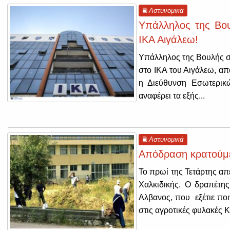
Αστυνομικά
Υπάλληλος της Βο
ΙΚΑ Αιγάλεω!
Υπάλληλος της Βουλής σ
στο ΙΚΑ του Αιγάλεω, απ
η Διεύθυνση Εσωτερικ
αναφέρει τα εξής...
Αστυνομικά
Απόδραση κρατούμε
Το πρωί της Τετάρτης α
Χαλκιδικής. Ο δραπέτης
Αλβανος, που εξέτιε ποι
στις αγροτικές φυλακές Κ