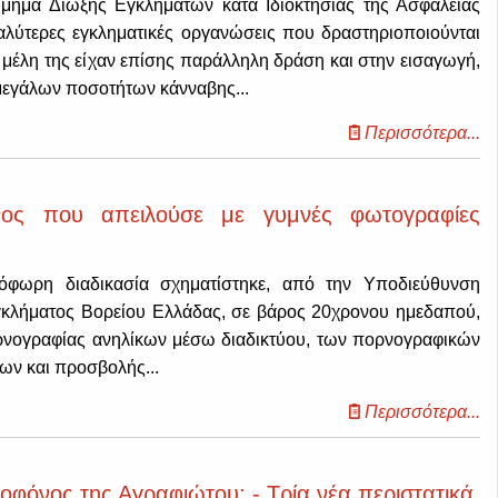
μήμα Δίωξης Εγκλημάτων κατά Ιδιοκτησίας της Ασφάλειας
γαλύτερες εγκληματικές οργανώσεις που δραστηριοποιούνται
μέλη της είχαν επίσης παράλληλη δράση και στην εισαγωγή,
μεγάλων ποσοτήτων κάνναβης...
Περισσότερα...
νος που απειλούσε με γυμνές φωτογραφίες
όφωρη διαδικασία σχηματίστηκε, από την Υποδιεύθυνση
γκλήματος Βορείου Ελλάδας, σε βάρος 20χρονου ημεδαπού,
ορνογραφίας ανηλίκων μέσω διαδικτύου, των πορνογραφικών
ν και προσβολής...
Περισσότερα...
φόνος της Αγραφιώτου; - Τρία νέα περιστατικά