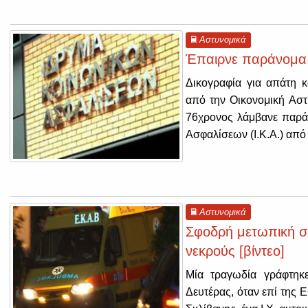
Αστυνομικά
Έπαιρνε παράνομα δ
Δικογραφία για απάτη 
από την Οικονομική Αστ
76χρονος λάμβανε παρά
Ασφαλίσεων (Ι.Κ.Α.) από
Αστυνομικά
Σφοδρή μετωπική σύ
νεκρούς [βίντεο]
Μία τραγωδία γράφτηκε
Δευτέρας, όταν επί της 