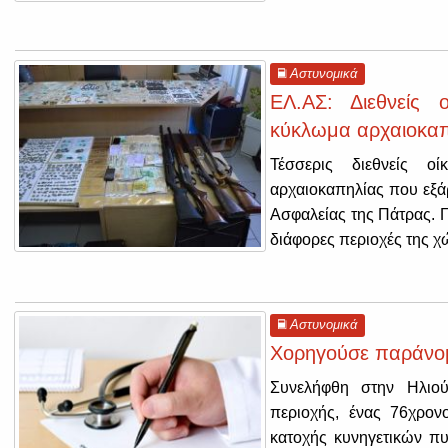
Αστυνομικά
ΕΛ.ΑΣ: Διεθνείς 
κύκλωμα αρχαιοκαπ
Τέσσερις διεθνείς ο
αρχαιοκαπηλίας που εξά
Ασφαλείας της Πάτρας. Γ
διάφορες περιοχές της χώ
Αστυνομικά
Χορηγούσε παράνομα
Συνελήφθη στην Ηλιού
περιοχής, ένας 76χρον
κατοχής κυνηγετικών π