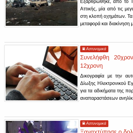
Εξαρθρώθηκε, από το Τ
Αττικής, μία από τις με
στη κλοπή οχημάτων. Τα 
μεταφορά και διακίνηση 
Αστυνομικά
Συνελήφθη 20χρο
12χρονη
Δικογραφία με την αυτ
Δίωξης Ηλεκτρονικού Ε
για τα αδικήματα της π
αναπαραστάσεων ανηλίκω
Αστυνομικά
Ξαναχτύπησε ο δολο