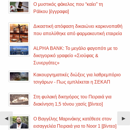
Ο μυστικός φάκελος που “καίει” τη
Ράϊκου [έγγραφα]
Δικαστική απόφαση δικαιώνει καρκινοπαθή
που απολύθηκε από φαρμακευτική εταιρεία
ALPHA BANK: Το μεγάλο φαγοπότι με το
δικηγορικό γραφείο «Σιούφας &
Συνεργάτες»
Κακουργηματικές διώξεις για λαθρεμπόριο
τσιγάρων - Πως εμπλέκεται η ΣΕΚΑΠ
Στη φυλακή δικηγόρος του Πειραιά για
διακίνηση 1,5 τόνου χασίς [βίντεο]
Previous
◀︎
Nex
▶︎
Ο Βαγγέλης Μαρινάκης κατέθεσε στον
Slide
Sli
εισαγγελέα Πειραιά για το Noor 1 [βίντεο]