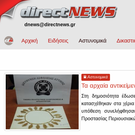
dnews@directnews.gr
Αρχική
Ειδήσεις
Αστυνομικά
Δικαστι
Αστυνομικά
Τα αρχαία αντικείμ
Στη δημοσιότητα έδωσ
κατασχέθηκαν στα χέρια
υπόθεση συνελήφθησαν
Προστασίας Περιουσιακώ