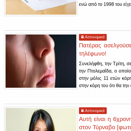
ενώ από το 1998 του είχε 
Αστυνομικά
Πατέρας ασελγούσε
τηλέφωνο!
Συνελήφθη, την Τρίτη, σ
την Πτολεμαΐδα, ο οποίο
στην μόλις 11 ετών κό
στην κόρη του ότι θα την 
Αστυνομικά
Αυτή είναι η 6χρον
στον Τύρναβο [φωτ