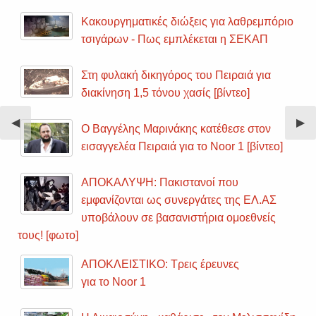
Κακουργηματικές διώξεις για λαθρεμπόριο
τσιγάρων - Πως εμπλέκεται η ΣΕΚΑΠ
Στη φυλακή δικηγόρος του Πειραιά για
διακίνηση 1,5 τόνου χασίς [βίντεο]
Previous
◀︎
Nex
▶︎
Ο Βαγγέλης Μαρινάκης κατέθεσε στον
Slide
Sli
εισαγγελέα Πειραιά για το Noor 1 [βίντεο]
ΑΠΟΚΑΛΥΨΗ: Πακιστανοί που
εμφανίζονται ως συνεργάτες της ΕΛ.ΑΣ
υποβάλουν σε βασανιστήρια ομοεθνείς
τους! [φωτο]
ΑΠΟΚΛΕΙΣΤΙΚΟ: Τρεις έρευνες
για το Noor 1