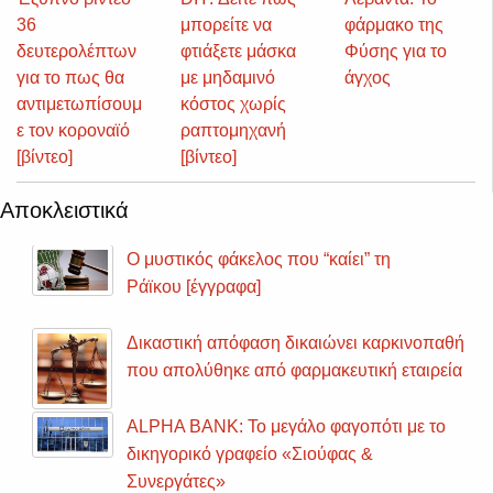
36
μπορείτε να
φάρμακο της
δευτερολέπτων
φτιάξετε μάσκα
Φύσης για το
για το πως θα
με μηδαμινό
άγχος
αντιμετωπίσουμ
κόστος χωρίς
ε τον κοροναϊό
ραπτομηχανή
[βίντεο]
[βίντεο]
Αποκλειστικά
Ο μυστικός φάκελος που “καίει” τη
Ράϊκου [έγγραφα]
Δικαστική απόφαση δικαιώνει καρκινοπαθή
που απολύθηκε από φαρμακευτική εταιρεία
ALPHA BANK: Το μεγάλο φαγοπότι με το
δικηγορικό γραφείο «Σιούφας &
Συνεργάτες»