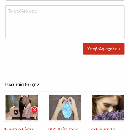
Υποβολή σχολίου
Τελευταία Ευ ζην
Έξυπνο βίντεο
DIY: Δείτε πως
Λεβάντα: Το