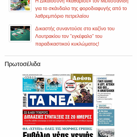
Η Δικαιοσύνη «καθάρισε» τον Μελισσανίδη
για το σκάνδαλο της φοροδιαφυγής από το
λαθρεμπόριο πετρελαίου
Δικαστής συναντούσε στο καζίνο του
Λουτρακίου τον "εγκέφαλο" του
παραδικαστικού κυκλώματος!
Πρωτοσέλιδα