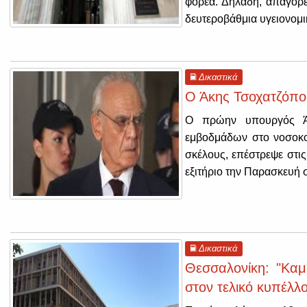
φορέα. Δηλαδή, απαγορε
δευτεροβάθμια υγειονομ
Δικαστικά
Ο Άκης Τσοχατζόπο
Ο πρώην υπουργός Άκ
εμβοδμάδων στο νοσοκο
σκέλους, επέστρεψε στι
εξιτήριο την Παρασκευή σ
Δικαστικά
Θεσσαλονίκη: "Καμ
στον τελικό κυπέλλ