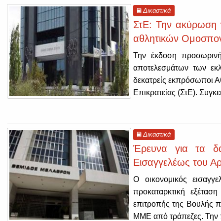
Δικαστικά
ΣτΕ: Την ακύρωση
αθλητικών Ομοσπο
Την έκδοση προσωρινή
αποτελεσμάτων των εκ
δεκατρείς εκπρόσωποι 
Επικρατείας (ΣτΕ). Συγκε
Δικαστικά
Έρευνα για τα δ
Εισαγγελέως του Α
Ο οικονομικός εισαγγε
προκαταρκτική εξέταση
επιτροπής της Βουλής π
ΜΜΕ από τράπεζες.
Την 