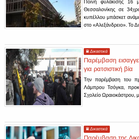
Ποινή φυλάκισης 16 μ
Θεσσαλονίκης σε 34χρο
κυπέλλου μπάσκετ ανάμε
στο «Αλεξάνδρειο».
Το Δ
Δικαστικά
Παρέμβαση εισαγγελ
για ρατσιστική βία
Την παρέμβαση του πρ
Λάμπρου Τσόγκα, προκά
Σχολείο Ωραιοκάστρου, 
Δικαστικά
Παρέμβαση της Δικα