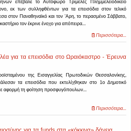
ηνών επέβαλε το Αυτόφωρο Τριμελές Πλημμελειοδικείο
νο, εκ των συλληφθέντων για τα επεισόδια στον τελικό
σα στον Παναθηναϊκό και τον 'Αρη, το περασμένο Σάββατο,
ικαστήριο τον έκρινε ένοχο για απόπειρα...
Περισσότερα...
έα για τα επεισόδια στο Ωραιόκαστρο - Έρευνα
οϊσταμένου της Εισαγγελίας Πρωτοδικών Θεσσαλονίκης,
λεσαν τα επεισόδια που εκτυλίχθηκαν στο 1ο Δημοτικό
με αφορμή τη φοίτηση προσφυγόπουλων...
Περισσότερα...
ιοσύνης για τα funds στα «κόκκινα» δάνεια