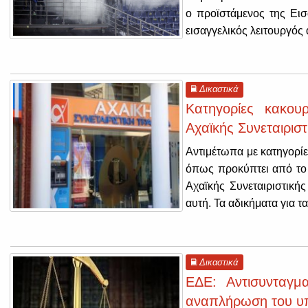
ο προϊστάμενος της Ει
εισαγγελικός λειτουργός 
Δικαστικά
Κατηγορίες κακου
Αχαϊκής Συνεταιρισ
Αντιμέτωπα με κατηγορίε
όπως προκύπτει από το 
Αχαϊκής Συνεταιριστική
αυτή. Τα αδικήματα για τ
Δικαστικά
ΕΔΕ: Αντισυνταγμ
αναπλήρωση του υ