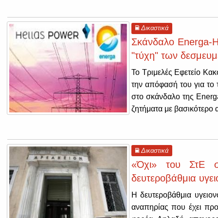
Δικαστικά
Σκάνδαλο Energa-He
"τύχη" των δεσμευμ
Το Τριμελές Εφετείο Κακ
την απόφασή του για το 
στο σκάνδαλο της Energa
ζητήματα με βασικότερο 
Δικαστικά
«Όχι» του ΣτΕ 
δευτεροβάθμια υγει
H δευτεροβάθμια υγειον
αναπηρίας που έχει προ