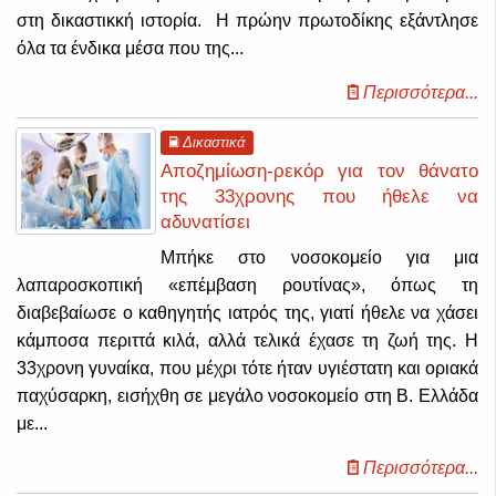
στη δικαστικκή ιστορία. Η πρώην πρωτοδίκης εξάντλησε
όλα τα ένδικα μέσα που της...
Περισσότερα...
Δικαστικά
Αποζημίωση-ρεκόρ για τον θάνατο
της 33χρονης που ήθελε να
αδυνατίσει
Μπήκε στο νοσοκομείο για μια
λαπαροσκοπική «επέμβαση ρουτίνας», όπως τη
διαβεβαίωσε ο καθηγητής ιατρός της, γιατί ήθελε να χάσει
κάμποσα περιττά κιλά, αλλά τελικά έχασε τη ζωή της.
Η
33χρονη γυναίκα, που μέχρι τότε ήταν υγιέστατη και οριακά
παχύσαρκη, εισήχθη σε μεγάλο νοσοκομείο στη Β. Ελλάδα
με...
Περισσότερα...